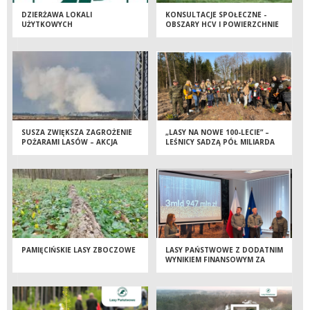
DZIERŻAWA LOKALI
KONSULTACJE SPOŁECZNE -
UŻYTKOWYCH
OBSZARY HCV I POWIERZCHNIE
REFERENCYJNE
SUSZA ZWIĘKSZA ZAGROŻENIE
„LASY NA NOWE 100-LECIE” –
POŻARAMI LASÓW – AKCJA
LEŚNICY SADZĄ PÓŁ MILIARDA
MAJÓWKA 25
DRZEW ROCZNIE
PAMIĘCIŃSKIE LASY ZBOCZOWE
LASY PAŃSTWOWE Z DODATNIM
WYNIKIEM FINANSOWYM ZA
2024 ROK