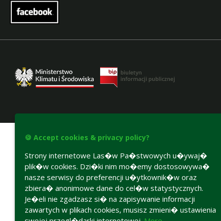
Accesibility declaration
🍪 Accept cookies & privacy policy?
Strony internetowe Las�w Pa�stwowych u�ywaj�
plik�w cookies. Dzi�ki nim mo�emy dostosowywa�
nasze serwisy do preferencji u�ytkownik�w oraz
zbiera� anonimowe dane do cel�w statystycznych.
Je�eli nie zgadzasz si� na zapisywanie informacji
zawartych w plikach cookies, musisz zmieni� ustawienia
swojej przegl�darki internetowej.
More