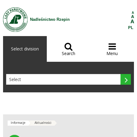
Skip to Content
A
A
Nadleśnictwo Rzepin
A
PL


Select division
Search
Menu

Informacje
Aktualności