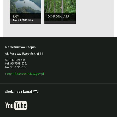
LASY
OCHRONA LASU
NADLEŚNICTWA
RZEPIN
Nadleśnictwo Rzepin
ul. Puszczy Rzepińskiej 11
69 -110 Rzepin
tel. 95 7598 605,
fax 95 7596 205
rzepin@szczecin.lasy.gov.pl
Śledź nasz kanał YT: