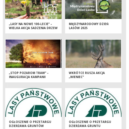
„LASY NA NOWE 100-LECIE” –
MIĘDZYNARODOWY DZIEŃ
WIELKA AKCJA SADZENIA DRZEW
LASÓW 2025
Z OKAZJI MIĘDZYNARODOWEGO
DNIA LASÓW
„STOP POŻAROM TRAW” –
WKRÓTCE RUSZA AKCJA
INAUGURACJA KAMPANII
„WIENIEC”
OGŁOSZENIE O PRZETARGU
OGŁOSZENIE O PRZETARGU
DZIERŻAWA GRUNTÓW
DZIERŻAWA GRUNTU