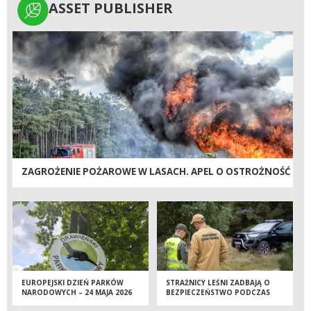
ASSET PUBLISHER
ASSET PUBLISHER
ZAGROŻENIE POŻAROWE W LASACH. APEL O OSTROŻNOŚĆ
EUROPEJSKI DZIEŃ PARKÓW
STRAŻNICY LEŚNI ZADBAJĄ O
NARODOWYCH – 24 MAJA 2026
BEZPIECZEŃSTWO PODCZAS
ROKU
MAJÓWKI