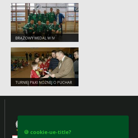
BRĄZOWY MEDAL W IV
ZAWODACH W PIŁCE
SIATKARSKIEJ O PUCHAR
DYREKTORA RDLP W SZCZECINIE
TURNIEJ PIŁKI NOŻNEJ O PUCHAR
NADLEŚNICZEGO
NADLEŚNICTWA RZEPIN
🍪 cookie-ue-title?