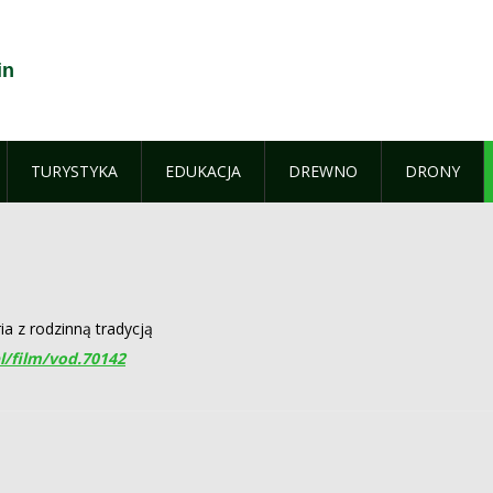
in
TURYSTYKA
EDUKACJA
DREWNO
DRONY
ia z rodzinną tradycją
l/film/vod.70142