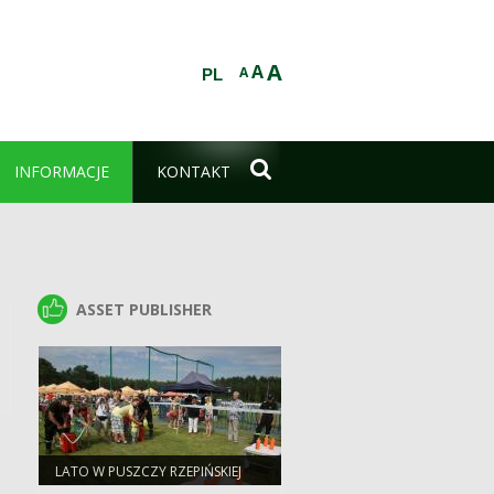
A
A
A
PL

INFORMACJE
KONTAKT
ASSET PUBLISHER
ASSET PUBLISHER
LATO W PUSZCZY RZEPIŃSKIEJ