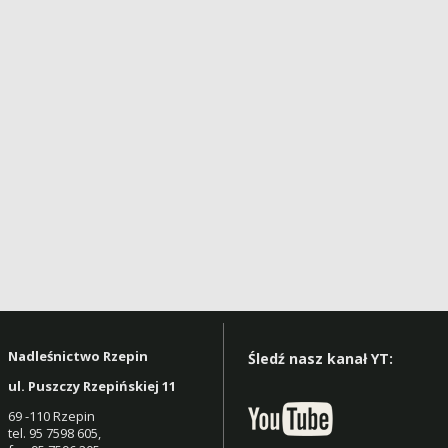
Nadleśnictwo Rzepin
Śledź nasz kanał YT:
ul. Puszczy Rzepińskiej 11
69 -110 Rzepin
tel. 95 7598 605,