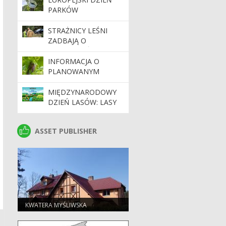
PARKÓW
NARODOWYCH – 24
MAJA 2026 ROKU
STRAŻNICY LEŚNI
ZADBAJĄ O
BEZPIECZEŃSTWO
PODCZAS MAJÓWKI
INFORMACJA O
PLANOWANYM
ZABIEGU
AGROTECHNICZNYM
MIĘDZYNARODOWY
DZIEŃ LASÓW: LASY
DLA GOSPODARKI I
BEZPIECZEŃSTWA
ASSET PUBLISHER
ASSET PUBLISHER
KWATERA MYŚLIWSKA