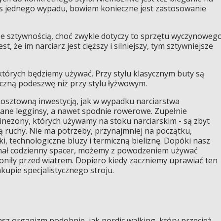
s jednego wypadu, bowiem konieczne jest zastosowanie
kże sztywnością, choć zwykle dotyczy to sprzętu wyczynoweg
, że im narciarz jest cięższy i silniejszy, tym sztywniejsze
których będziemy używać. Przy stylu klasycznym buty są
tyczną podeszwę niż przy stylu łyżwowym.
 kosztowną inwestycją, jak w wypadku narciarstwa
ane legginsy, a nawet spodnie rowerowe. Zupełnie
nezony, których używamy na stoku narciarskim - są zbyt
ją ruchy. Nie ma potrzeby, przynajmniej na początku,
, technologiczne bluzy i termiczną bieliznę. Dopóki nasz
inał codzienny spacer, możemy z powodzeniem używać
roniły przed wiatrem. Dopiero kiedy zaczniemy uprawiać ten
kupie specjalistycznego stroju.
sz organizm podobnie, jak nordic walking, który przecież