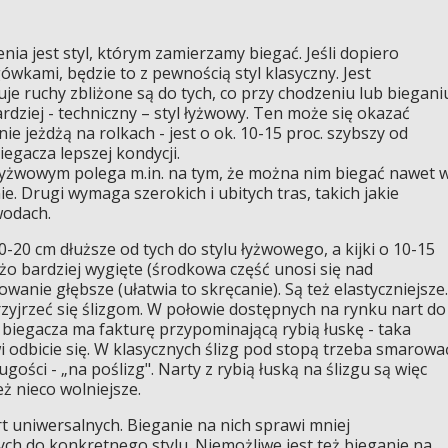
ia jest styl, którym zamierzamy biegać. Jeśli dopiero
wkami, będzie to z pewnością styl klasyczny. Jest
je ruchy zbliżone są do tych, co przy chodzeniu lub biegani
ardziej - techniczny – styl łyżwowy. Ten może się okazać
ie jeżdżą na rolkach - jest o ok. 10-15 proc. szybszy od
egacza lepszej kondycji.
łyżwowym polega m.in. na tym, że można nim biegać nawet 
. Drugi wymaga szerokich i ubitych tras, takich jakie
wodach.
0-20 cm dłuższe od tych do stylu łyżwowego, a kijki o 10-15
żo bardziej wygięte (środkowa część unosi się nad
owanie głębsze (ułatwia to skręcanie). Są też elastyczniejsze.
zyjrzeć się ślizgom. W połowie dostępnych na rynku nart do
 biegacza ma fakturę przypominającą rybią łuskę - taka
i odbicie się. W klasycznych ślizg pod stopą trzeba smarowa
ugości - „na poślizg". Narty z rybią łuską na ślizgu są więc
eż nieco wolniejsze.
t uniwersalnych. Bieganie na nich sprawi mniej
ch do konkretnego stylu. Niemożliwe jest też bieganie na