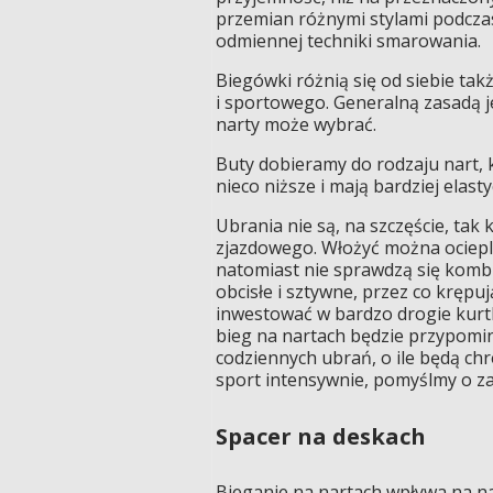
przemian różnymi stylami podcza
odmiennej techniki smarowania.
Biegówki różnią się od siebie ta
i sportowego. Generalną zasadą jest
narty może wybrać.
Buty dobieramy do rodzaju nart, 
nieco niższe i mają bardziej elas
Ubrania nie są, na szczęście, tak
zjazdowego. Włożyć można ociepl
natomiast nie sprawdzą się kombi
obcisłe i sztywne, przez co krępu
inwestować w bardzo drogie kurtki
bieg na nartach będzie przypom
codziennych ubrań, o ile będą ch
sport intensywnie, pomyślmy o za
Spacer na deskach
Bieganie na nartach wpływa na na