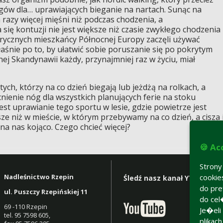
ngów dla… uprawiających bieganie na nartach. Sunąc na
azy więcej mięśni niż podczas chodzenia, a
ę kontuzji nie jest większe niż czasie zwykłego chodzenia
orycznych mieszkańcy Północnej Europy zaczęli używać
aśnie po to, by ułatwić sobie poruszanie się po pokrytym
ej Skandynawii każdy, przynajmniej raz w życiu, miał
ych, którzy na co dzień biegają lub jeżdżą na rolkach, a
enie nóg dla wszystkich planujących ferie na stoku
est uprawianie tego sportu w lesie, gdzie powietrze jest
e niż w mieście, w którym przebywamy na co dzień, a cisza 
 na nas kojąco. Czego chcieć więcej?
🍪 Ac
Stron
cooki
Nadleśnictwo Rzepin
Śledź nasz kanał YT:
do pre
ul. Puszczy Rzepińskiej 11
do cel
69 -110 Rzepin
Je�eli
tel. 95 7598 605,
plikac