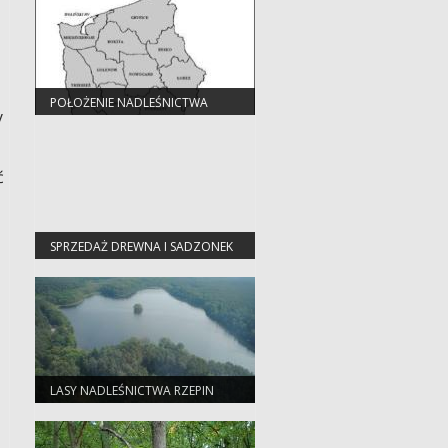
POŁOŻENIE NADLEŚNICTWA
y
ć
SPRZEDAŻ DREWNA I SADZONEK
LASY NADLEŚNICTWA RZEPIN