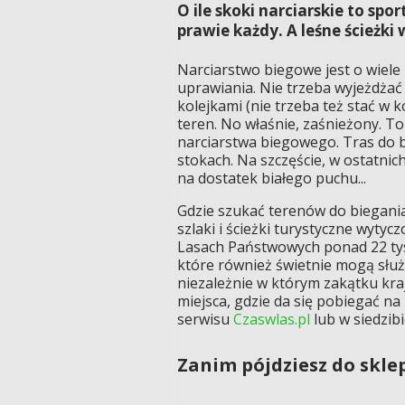
O ile skoki narciarskie to sp
prawie każdy. A leśne ścieżki
Narciarstwo biegowe jest o wiele
uprawiania. Nie trzeba wyjeżdżać 
kolejkami (nie trzeba też stać w ko
teren. No właśnie, zaśnieżony. T
narciarstwa biegowego. Tras do bi
stokach. Na szczęście, w ostatnic
na dostatek białego puchu...
Gdzie szukać terenów do biegania
szlaki i ścieżki turystyczne wyty
Lasach Państwowych ponad 22 tys
które również świetnie mogą służ
niezależnie w którym zakątku kra
miejsca, gdzie da się pobiegać na
serwisu
Czaswlas.pl
lub w siedzibi
Zanim pójdziesz do skle