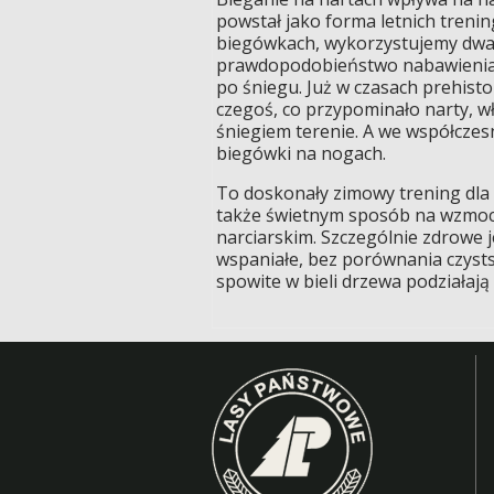
powstał jako forma letnich treni
biegówkach, wykorzystujemy dwa r
prawdopodobieństwo nabawienia si
po śniegu. Już w czasach prehist
czegoś, co przypominało narty, wł
śniegiem terenie. A we współczesn
biegówki na nogach.
To doskonały zimowy trening dla t
także świetnym sposób na wzmocni
narciarskim. Szczególnie zdrowe j
wspaniałe, bez porównania czystsz
spowite w bieli drzewa podziałają