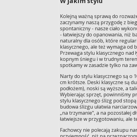
W jakim stylu
Kolejną ważną sprawą do rozważen
zaczynamy naszą przygodę z biegó
spontaniczny - nasze ciało wykonu
- łatwiejszy do opanowania, niż b
naturalny dla osób, które regularn
klasycznego, ale też wymaga od bi
Przewaga stylu klasycznego nad 
kopnym śniegu i w trudnym terenie
spotkamy w zasadzie tylko na za
Narty do stylu klasycznego są o 1
cm krótsze. Deski klasyczne są du
podłożem), noski są wyższe, a tali
Wybierając sprzęt, powinniśmy pr
stylu klasycznego ślizg pod stopą
budowa ślizgu ułatwia narciarzow
„na trzymanie", a na pozostałej dł
łatwiejsze w przygotowaniu, ale t
Fachowcy nie polecają zakupu nar
przyjemność, niż na przeznaczony