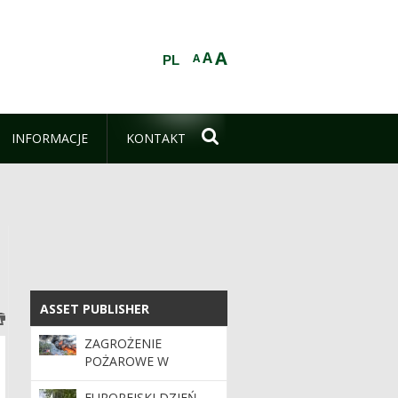
A
A
A
PL

INFORMACJE
KONTAKT
ASSET PUBLISHER
ASSET PUBLISHER
ZAGROŻENIE
POŻAROWE W
LASACH. APEL O
OSTROŻNOŚĆ
EUROPEJSKI DZIEŃ