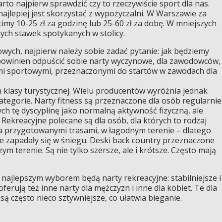
to najpierw sprawdzić czy to rzeczywiście sport dla nas.
ajlepiej jest skorzystać z wypożyczalni. W Warszawie za
cimy 10-25 zł za godzinę lub 25-60 zł za dobę. W mniejszych
ych stawek spotykanych w stolicy.
owych, najpierw należy sobie zadać pytanie: jak będziemy
powinien odpuścić sobie narty wyczynowe, dla zawodowców, 
ami sportowymi, przeznaczonymi do startów w zawodach dla
h klasy turystycznej. Wielu producentów wyróżnia jednak
kategorie. Narty fitness są przeznaczone dla osób regularnie
ych tę dyscyplinę jako normalną aktywność fizyczną, ale
Rekreacyjne polecane są dla osób, dla których to rodzaj
za przygotowanymi trasami, w łagodnym terenie – dlatego
nie zapadały się w śniegu. Deski back country przeznaczone
ym terenie. Są nie tylko szersze, ale i krótsze. Często mają
najlepszym wyborem będą narty rekreacyjne: stabilniejsze i
oferują też inne narty dla mężczyzn i inne dla kobiet. Te dla
ą często nieco sztywniejsze, co ułatwia bieganie.