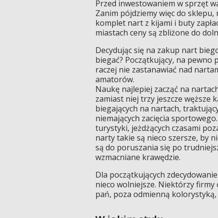
Przed inwestowaniem w sprzęt war
Zanim pójdziemy więc do sklepu, n
komplet nart z kijami i buty zapła
miastach ceny są zbliżone do doln
Decydując się na zakup nart bieg
biegać? Początkujący, na pewno 
raczej nie zastanawiać nad nart
amatorów.
Naukę najlepiej zacząć na nartac
zamiast niej trzy jeszcze węższe 
biegających na nartach, traktując
niemających zacięcia sportowego. 
turystyki, jeżdżących czasami po
narty takie są nieco szersze, by 
są do poruszania się po trudniejsz
wzmacniane krawędzie.
Dla początkujących zdecydowanie 
nieco wolniejsze. Niektórzy firmy 
pań, poza odmienną kolorystyką, s