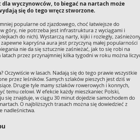
ort dla wyczynowców, to biegać na nartach może
 wydają się do tego wręcz stworzone.
 mniej popularne od zjazdowego, choć łatwiejsze do
w góry, nie potrzeba jest infrastruktura z wyciągami i
lejkach do nich). Wystarczą narty, kijki i rozległy, zaśnieżon
o zapewne kapryśna aura jest przyczyną małej popularności
egania nie da się sztucznie zaśnieżać, jak to się robi na
h latach przez przynajmniej kilka tygodni w roku można liczy
? Oczywiście w lasach. Nadają się do tego prawie wszystkie
czone przez leśników. Samych szlaków pieszych jest dziś w
iące. Drugie tyle mamy szlaków rowerowych i konnych,
yć temu celowi. W efekcie każdy mieszkaniec Polski,
ju się znajduje, w ciągu 30 minut dojedzie samochodem do
 nartach. O najbliższych trasach można się dowiedzieć z
e nadleśnictwa.
pu