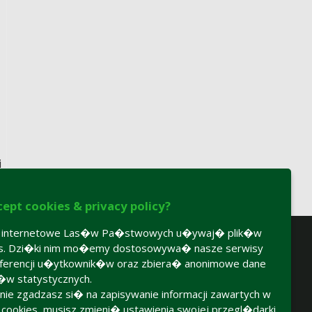
i
cept cookies & privacy policy?
y internetowe Las�w Pa�stwowych u�ywaj� plik�w
es. Dzi�ki nim mo�emy dostosowywa� nasze serwisy
ferencji u�ytkownik�w oraz zbiera� anonimowe dane
�w statystycznych.
 nie zgadzasz si� na zapisywanie informacji zawartych w
h cookies, musisz zmieni� ustawienia swojej przegl�darki