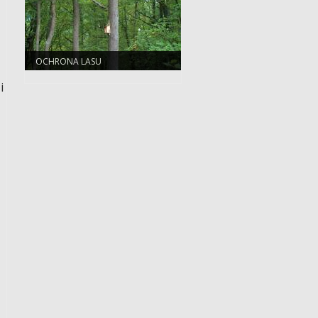
OCHRONA LASU
i