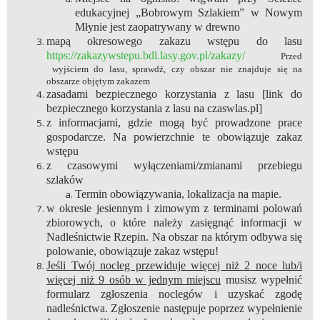
edukacyjnej „Bobrowym Szlakiem” w Nowym
Młynie jest zaopatrywany w drewno
mapą okresowego zakazu wstępu do lasu
https://zakazywstepu.bdl.lasy.gov.pl/zakazy/
Przed
wyjściem do lasu, sprawdź, czy obszar nie znajduje się na
obszarze objętym zakazem
zasadami bezpiecznego korzystania z lasu [link do
bezpiecznego korzystania z lasu na czaswlas.pl]
z informacjami, gdzie mogą być prowadzone prace
gospodarcze. Na powierzchnie te obowiązuje zakaz
wstępu
z czasowymi wyłączeniami/zmianami przebiegu
szlaków
Termin obowiązywania, lokalizacja na mapie.
w okresie jesiennym i zimowym z terminami polowań
zbiorowych, o które należy zasięgnąć informacji w
Nadleśnictwie Rzepin. Na obszar na którym odbywa się
polowanie, obowiązuje zakaz wstępu!
Jeśli Twój nocleg przewiduje więcej niż 2 noce lub/i
więcej niż 9 osób w jednym miejscu
musisz wypełnić
formularz zgłoszenia noclegów i uzyskać zgodę
nadleśnictwa. Zgłoszenie następuje poprzez wypełnienie