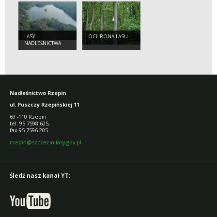
LASY
OCHRONA LASU
NADLEŚNICTWA
RZEPIN
Nadleśnictwo Rzepin
ul. Puszczy Rzepińskiej 11
69 -110 Rzepin
tel. 95 7598 605,
fax 95 7596 205
rzepin@szczecin.lasy.gov.pl
Śledź nasz kanał YT: