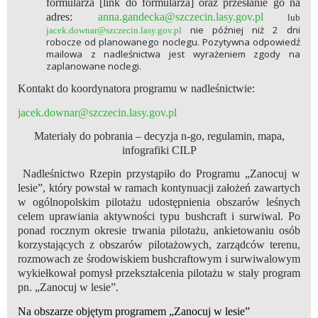
formularza [link do formularza] oraz przesłanie go na
adres:
anna.gandecka@szczecin.lasy.gov.pl
lub
nie później niż 2 dni
jacek.downar@szczecin.lasy.gov.pl
robocze od planowanego noclegu. Pozytywna odpowiedź
mailowa z nadleśnictwa jest wyrażeniem zgody na
zaplanowane noclegi.
Kontakt do koordynatora programu w nadleśnictwie:
jacek.downar@szczecin.lasy.gov.pl
Materiały do pobrania – decyzja n-go, regulamin, mapa,
infografiki CILP
Nadleśnictwo Rzepin przystąpiło do Programu „Zanocuj w
lesie”, który powstał w ramach kontynuacji założeń zawartych
w ogólnopolskim pilotażu udostępnienia obszarów leśnych
celem uprawiania aktywności typu bushcraft i surwiwal. Po
ponad rocznym okresie trwania pilotażu, ankietowaniu osób
korzystających z obszarów pilotażowych, zarządców terenu,
rozmowach ze środowiskiem bushcraftowym i surwiwalowym
wykiełkował pomysł przekształcenia pilotażu w stały program
pn. „Zanocuj w lesie”.
Na obszarze objętym programem „Zanocuj w lesie”