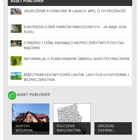
ASSET PUBLISHER
ASSET PUBLISHER
ZAGROŻENIE POŻAROWE W LASACH. APEL O OSTROŻNOŚĆ
EUROPEJSKI DZIEŃ PARKÓW NARODOWYCH – 24 MAJA 2026
ROKU
STRAŻNICY LEŚNI ZADBAJĄ O BEZPIECZEŃSTWO PODCZAS
MAJÓWKI
INFORMACJA O PLANOWANYM ZABIEGU AGROTECHNICZNYM
MIĘDZYNARODOWY DZIEŃ LASÓW: LASY DLA GOSPODARKI I
BEZPIECZEŃSTWA
ASSET PUBLISHER
ASSET PUBLISHER
KWATERA
POŁOŻENIE
SPRZEDAŻ
MYŚLIWSKA
NADLEŚNICTWA
DREWNA I
SADZONEK