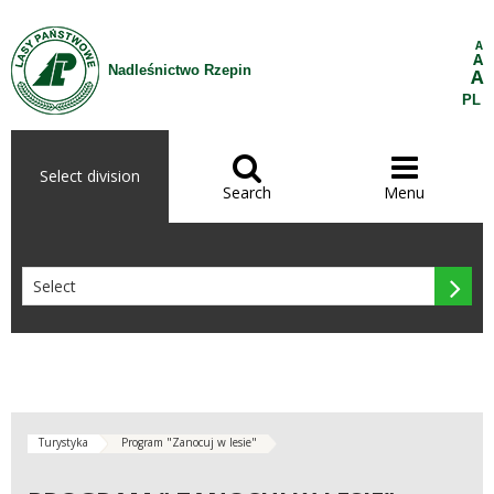
Skip to Content
A
A
Nadleśnictwo Rzepin
A
PL


Select division
Search
Menu

Turystyka
Program "Zanocuj w lesie"