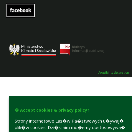
Accesibility declaration
🍪 Accept cookies & privacy policy?
Strony internetowe Las�w Pa�stwowych u�ywaj�
plik�w cookies. Dzi�ki nim mo�emy dostosowywa�