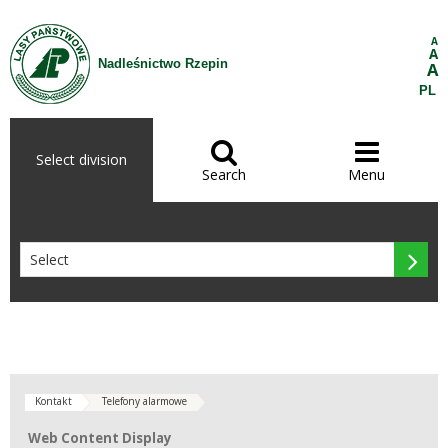
Skip to Content
A
A
Nadleśnictwo Rzepin
A
PL


Select division
Search
Menu

Kontakt
Telefony alarmowe
Web Content Display
Web Content Display