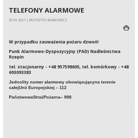
TELEFONY ALARMOWE
20.05.2021 | KRZYSZTOF ADAMOWICZ
W przypadku zauważenia pożaru dzwoń!
Punk Alarmowo-Dyspozycyjny (PAD) Nadleśnictwa
Rzepin
tel. stacjonarny - +48 957598605, tel. komórkowy - +48
693093383
Jednolity
numer
alarmowy
obowiązujący
na
terenie
całej
Unii
Europejskiej
–
112
Państwowa
Straż
Pożarna
– 998